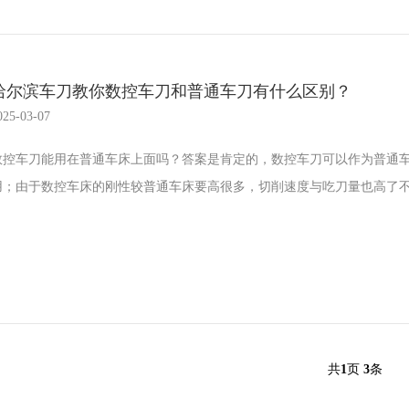
哈尔滨车刀教你数控车刀和普通车刀有什么区别？
025-03-07
数控车刀能用在普通车床上面吗？答案是肯定的，数控车刀可以作为普通
用；由于数控车床的刚性较普通车床要高很多，切削速度与吃刀量也高了不少
共
1
页
3
条