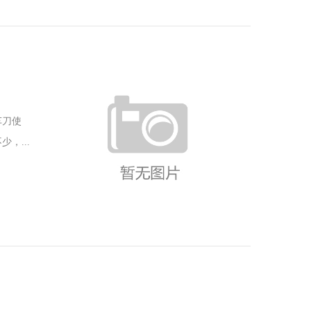
车刀使
，...