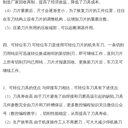
制造厂家回收再制，提高了经济效益，降低了刀具成本。
（4）刀片重磨后，尺寸会逐渐变小，为了恢复刀片的工作位置，往往
在车刀结构上设有刀片的调整机构，以增加刀片的重磨次数。
（5）压紧刀片所用的压板端部，可以起断屑器作用。
四、可转位车刀 可转位车刀是使用可转位刀片的机夹车刀。一条切削
刃用钝后可迅速转位换成相邻的新切削刃，即可继续工作，直到刀片
上所有切削刃均已用钝，刀片才报废回收。更换新刀片后，车刀又可
继续工作。
1、可转位刀具的优点 与焊接车刀相比，可转位车刀具有下述优点:
（1）刀具寿命高 由于刀片避免了由焊接和刃磨高温引起的缺陷,刀具
几何参数完全由刀片和刀杆槽保证，更多数控编程知识关注微信公众
号（数控编程教学），切削性能稳定，从而提高了刀具寿命。
（2）生产效率高 由于机床操作工人不再磨刀，可大大减少停机换刀