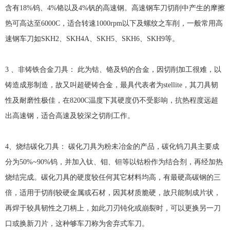
含有18%钨、4%铬以及4%钒的高速钢。高速钢车刀切削中产生的摩擦
热可高达至6000C，适合转速1000rpm以下及螺纹之车削，一般常用高
速钢车刀如SKH2、SKH4A、SKH5、SKH6、SKH9等。
3 、非铸铁合金刀具： 此为钴、铬及钨的合金，因切削加工很难，以
铸造成形制造，故又叫超硬铸合金，最具代表者为stellite，其刀具韧
性及耐磨性极佳，在8200C温度下其硬度仍不受影响，抗热程度远超
出高速钢，适合高速及较深之切削工作。
4、烧结碳化刀具： 碳化刀具为粉未冶金的产品，碳化钨刀具主要成
分为50%~90%钨，并加入钛、钼、钽等以钴粉作为结合剂，再经加热
烧结完成。碳化刀具的硬度较任何其它材料均高，有最硬高碳钢的三
倍，适用于切削较硬金属或石材，因其材质脆硬，故只能制成片状，
再焊于较具韧性之刀柄上，如此刀刃钝化或崩裂时，可以更换另一刀
口或换新刀片，这种够车刀称为舍弃式车刀。