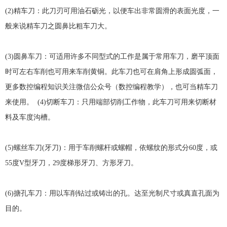
(2)精车刀：此刀刃可用油石砺光，以便车出非常圆滑的表面光度，一
般来说精车刀之圆鼻比粗车刀大。
(3)圆鼻车刀：可适用许多不同型式的工作是属于常用车刀，磨平顶面
时可左右车削也可用来车削黄铜。此车刀也可在肩角上形成圆弧面，
更多数控编程知识关注微信公众号（数控编程教学），也可当精车刀
来使用。 (4)切断车刀：只用端部切削工作物，此车刀可用来切断材
料及车度沟槽。
(5)螺丝车刀(牙刀)：用于车削螺杆或螺帽，依螺纹的形式分60度，或
55度V型牙刀，29度梯形牙刀、方形牙刀。
(6)搪孔车刀：用以车削钻过或铸出的孔。达至光制尺寸或真直孔面为
目的。