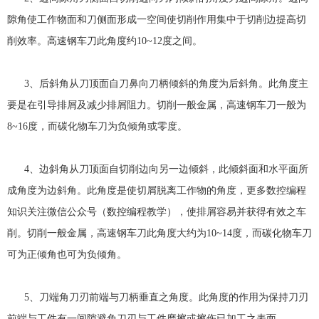
隙角使工作物面和刀侧面形成一空间使切削作用集中于切削边提高切
削效率。高速钢车刀此角度约10~12度之间。
3、后斜角从刀顶面自刀鼻向刀柄倾斜的角度为后斜角。此角度主
要是在引导排屑及减少排屑阻力。切削一般金属，高速钢车刀一般为
8~16度，而碳化物车刀为负倾角或零度。
4、边斜角从刀顶面自切削边向另一边倾斜，此倾斜面和水平面所
成角度为边斜角。此角度是使切屑脱离工作物的角度，更多数控编程
知识关注微信公众号（数控编程教学），使排屑容易并获得有效之车
削。切削一般金属，高速钢车刀此角度大约为10~14度，而碳化物车刀
可为正倾角也可为负倾角。
5、刀端角刀刃前端与刀柄垂直之角度。此角度的作用为保持刀刃
前端与工件有一间隙避免刀刃与工件磨擦或擦伤已加工之表面。