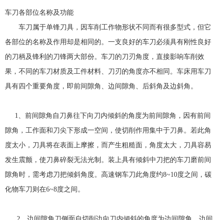
车刀各部位名称及功能
车刀属于单锋刀具，因车削工作物形状不同而有很多型式，但它
各部位的名称及作用却是相同的。一支良好的车刀必须具有刚性良好
的刀柄及锋利的刀锋两大部份。车刀的刀刃角度，直接影响车削效
果，不同的车刀材质及工件材料、刀刃的角度亦不相同。车床用车刀
具有四个重要角度，即前间隙角、边间隙角、后斜角及边斜角。
1、前间隙角自刀鼻往下向刀内倾斜的角度为前间隙角，因有前间
隙角，工作面和刀尖下形成一空间，使切削作用集中于刀鼻。若此角
度太小，刀具将在表面上摩擦，而产生粗糙面，角度太大，刀具容易
发生震颤，使刀鼻碎裂无法光制。装上具有倾斜中刀把的车刀磨前间
隙角时，需考虑刀把倾斜角度。高速钢车刀此角度约8~10度之间，碳
化物车刀则在6~8度之间。
2、边间隙角刀侧面自切削边向刀内倾斜的角度为边间隙角。边间