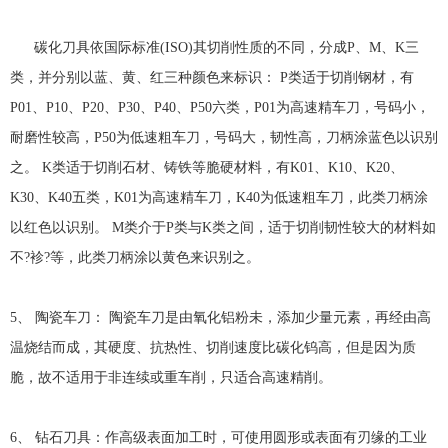
碳化刀具依国际标准(ISO)其切削性质的不同，分成P、M、K三
类，并分别以蓝、黄、红三种颜色来标识： P类适于切削钢材，有
P01、P10、P20、P30、P40、P50六类，P01为高速精车刀，号码小，
耐磨性较高，P50为低速粗车刀，号码大，韧性高，刀柄涂蓝色以识别
之。 K类适于切削石材、铸铁等脆硬材料，有K01、K10、K20、
K30、K40五类，K01为高速精车刀，K40为低速粗车刀，此类刀柄涂
以红色以识别。 M类介于P类与K类之间，适于切削韧性较大的材料如
不?袗?等，此类刀柄涂以黄色来识别之。
5、 陶瓷车刀： 陶瓷车刀是由氧化铝粉未，添加少量元素，再经由高
温烧结而成，其硬度、抗热性、切削速度比碳化钨高，但是因为质
脆，故不适用于非连续或重车削，只适合高速精削。
6、 钻石刀具：作高级表面加工时，可使用圆形或表面有刃缘的工业