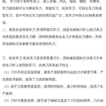
础。 车刀用于各种车床上，加工外圆、内孔、端面、螺纹、车槽等。
车刀按结构可分为整体车刀、焊接车刀、机夹车刀、可转位车刀和成
型车刀。其中可转位车刀的应用日益广泛，在车刀中所占比例逐渐增
加。
二、硬质合金焊接车刀 所谓焊接式车刀，就是在碳钢刀杆上按刀具几
何角度的要求开出刀槽，用焊料将硬质合金刀片焊接在刀槽内，并按
所选择的几何参数刃磨后使用的车刀。
三、机夹车刀 机夹车刀是采用普通刀片，用机械夹固的方法将刀片夹
持在刀杆上使用的车刀。此类刀具有如下特点：
（1）刀片不经过高温焊接，避免了因焊接而引起的刀片硬度下降、产
生裂纹等缺陷，提高了刀具的耐用度。
（2）由于刀具耐用度提高，使用时间较长，换刀时间缩短，提高了生
产效率。
（3）刀杆可重复使用，既节省了钢材又提高了刀片的利用率，刀片由