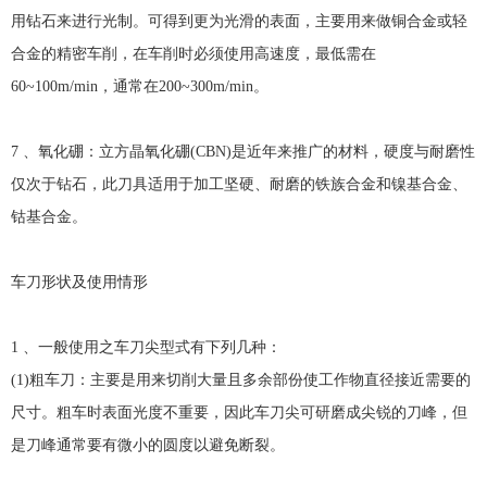
用钻石来进行光制。可得到更为光滑的表面，主要用来做铜合金或轻
合金的精密车削，在车削时必须使用高速度，最低需在
60~100m/min，通常在200~300m/min。
7 、氧化硼：立方晶氧化硼(CBN)是近年来推广的材料，硬度与耐磨性
仅次于钻石，此刀具适用于加工坚硬、耐磨的铁族合金和镍基合金、
钴基合金。
车刀形状及使用情形
1 、一般使用之车刀尖型式有下列几种：
(1)粗车刀：主要是用来切削大量且多余部份使工作物直径接近需要的
尺寸。粗车时表面光度不重要，因此车刀尖可研磨成尖锐的刀峰，但
是刀峰通常要有微小的圆度以避免断裂。